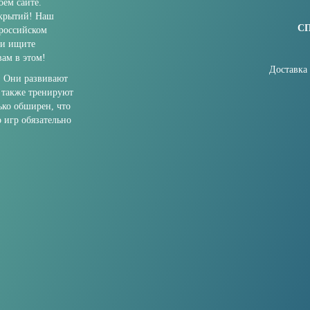
ем сайте.
ткрытий! Наш
С
 российском
ли ищите
ам в этом!
Доставка
. Они развивают
 также тренируют
ько обширен, что
о игр обязательно