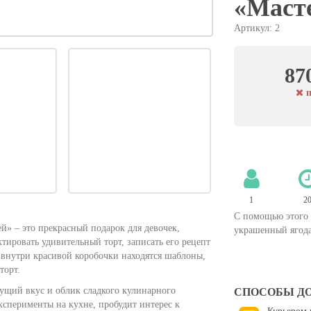
«Масте
Артикул: 2
87
п
1
2
С помощью этого 
й» – это прекрасный подарок для девочек,
украшенный ягода
ктировать удивительный торт, записать его рецепт
 внутри красивой коробочки находятся шаблоны,
торт.
удущий вкус и облик сладкого кулинарного
СПОСОБЫ Д
ксперименты на кухне, пробудит интерес к