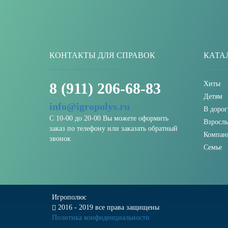
КОНТАКТЫ ДЛЯ СПРАВОК
КАТА
8 (911) 206-68-83
Хиты
Детям
info@igropolys.ru
В дорог
С 10-00 до 20-00 Вы можете оформить
Взросл
заказ по телефону или заказать обратный
Компан
звонок
Семье
Игрополюс
2016 - 2019 все права защищены
Политика конфиденциальности