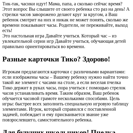
Тик-так, часики идут! Мама, папа, а сколько сейчас время?
Этот вопрос Вы слышите от своего ребенка сто раз на день! А
стрелки часов заворожено делают круг за кругом, а Ваш
ребенок смотрит на них и никак не может понять, сколько же
времени показывают часы. Родители, не переживайте, выход
есть!
Это настольная игра Давайте учиться. Который час – из
увлекательной серии игр Давайте учиться, обучающая детей
правильно ориентироваться во времени.
Разные карточки Тико? Здорово!
Игрокам предлагаются карточки с различными вариантами:
если изображены часы – Вашему ребенку нужно найти точно
такой же элемент с часами на столе, а если веселая пчелка
Тико держит в руках часы, пора учиться с помощью стрелок
часов устанавливать время. Таким образом, Ваш ребенок
обучается часовой грамоте несколькими способами. Цель
игры: быстрее всех заполнить специальную игровую таблицу
элементами. Игрок, который справился с поставленной
задачей, побеждает и ему присваивается звание уже
повзрослевшего, самостоятельного ребенка.
Для будущих школьников! Пчелка