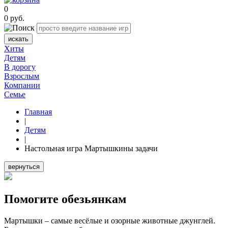
0
0
руб.
искать
Хиты
Детям
В дорогу
Взрослым
Компании
Семье
Главная
|
Детям
|
Настольная игра Мартышкины задачи
вернуться
Помогите обезьянкам
Мартышки – самые весёлые и озорные животные джунглей.