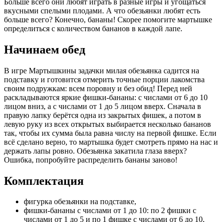
Больше всего они любят играть в разные игры и угощаться
вкусными спелыми плодами. А что обезьянки любят есть
больше всего? Конечно, бананы! Скорее помогите мартышке
определиться с количеством бананов в каждой лапе.
Начинаем обед
В игре Мартышкины задачки милая обезьянка садится на
подставку и готовится отмерить точные порции лакомства
своим подружкам: всем поровну и без обид! Перед ней
раскладываются яркие фишки-бананы: с числами от 6 до 10
лицом вниз, а с числами от 1 до 5 лицом вверх. Сначала в
правую лапку берётся одна из закрытых фишек, а потом в
левую руку из всех открытых выбирается несколько бананов
так, чтобы их сумма была равна числу на первой фишке. Если
всё сделано верно, то мартышка будет смотреть прямо на нас и
держать лапы ровно. Обезьянка закатила глаза вверх?
Ошибка, попробуйте распределить бананы заново!
Комплектация
фигурка обезьянки на подставке,
фишки-бананы с числами от 1 до 10: по 2 фишки с
числами от 1 до 5 и по 1 фишке с числами от 6 до 10,