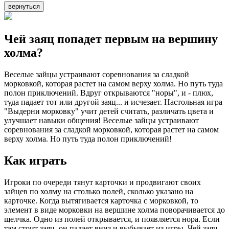
вернуться
Чей заяц попадет первым на вершину
холма?
Веселые зайцы устраивают соревнования за сладкой
морковкой, которая растет на самом верху холма. Но путь туда
полон приключений. Вдруг открываются "норы", и - плюх,
туда падает тот или другой заяц... и исчезает. Настольная игра
"Выдерни морковку" учит детей считать, различать цвета и
улучшает навыки общения! Веселые зайцы устраивают
соревнования за сладкой морковкой, которая растет на самом
верху холма. Но путь туда полон приключений!
Как играть
Игроки по очереди тянут карточки и продвигают своих
зайцев по холму на столько полей, сколько указано на
карточке. Когда вытягивается карточка с морковкой, то
элемент в виде морковки на вершине холма поворачивается до
щелчка. Одно из полей открывается, и появляется нора. Если
там стоит заяц, он падает вниз и выбывает из игры. Чей заяц