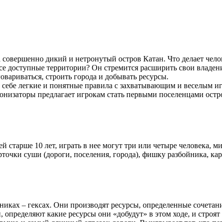
 совершенно дикий и нетронутый остров Катан. Что делает чело
 все доступные территории? Он стремится расширить свои владен
овариваться, строить города и добывать ресурсы.
в себе легкие и понятные правила с захватывающим и веселым и
онизаторы предлагает игрокам стать первыми поселенцами остр
й старше 10 лет, играть в нее могут три или четыре человека, м
точки суши (дороги, поселения, города), фишку разбойника, карт
никах – гексах. Они производят ресурсы, определенные сочетан
, определяют какие ресурсы они «добудут» в этом ходе, и строя