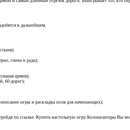
армию и самый длинный отрезок дороги. Выигрывает тот, кто пе
адобятся в дальнейшем.
стыня);
рно, глина и руда);
ольшая армия);
, 60 дорог);
– описание игры и раскладка поля для начинающих);
рейдя по ссылке. Купить настольную игру Колонизаторы Вы мож