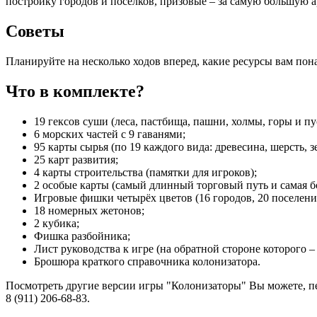
постройку городов и поселков, призовые – за самую большую 
Советы
Планируйте на несколько ходов вперед, какие ресурсы вам пон
Что в комплекте?
19 гексов суши (леса, пастбища, пашни, холмы, горы и пу
6 морских частей с 9 гаванями;
95 карты сырья (по 19 каждого вида: древесина, шерсть, зе
25 карт развития;
4 карты строительства (памятки для игроков);
2 особые карты (самый длинный торговый путь и самая б
Игровые фишки четырёх цветов (16 городов, 20 поселений
18 номерных жетонов;
2 кубика;
Фишка разбойника;
Лист руководства к игре (на обратной стороне которого 
Брошюра краткого справочника колонизатора.
Посмотреть другие версии игры "Колонизаторы" Вы можете, пе
8 (911) 206-68-83.