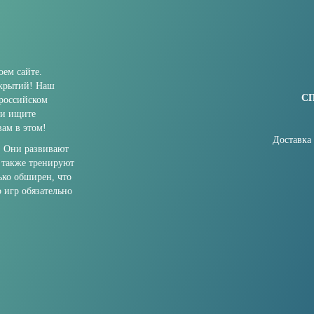
ем сайте.
ткрытий! Наш
С
 российском
ли ищите
ам в этом!
Доставка
. Они развивают
 также тренируют
ько обширен, что
о игр обязательно