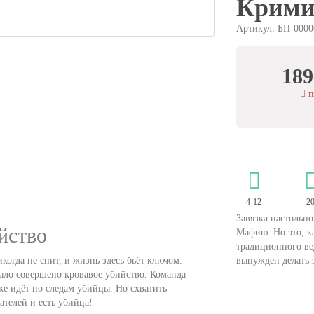
Крими
Артикул: БП-0000
189
п
4-12
2
Завязка настольн
йство
Мафию. Но это, ка
традиционного ве
когда не спит, и жизнь здесь бьёт ключом.
вынужден делать 
 было совершено кровавое убийство. Команда
е идёт по следам убийцы. Но схватить
ателей и есть убийца!