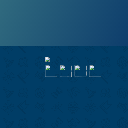
Подпишись, чтобы
первым узнать о всех
акциях и новинках!