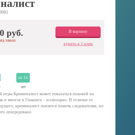
налист
0002
0 руб.
В корзину
од заказ
купить в 1 клик
от 14
0
лет
ой игры Криминалист может показаться похожей на
к и многое в Гонконге – иллюзорно. В отличие от
дущего, криминалист пытается помочь следователям, но
это опосредовано.