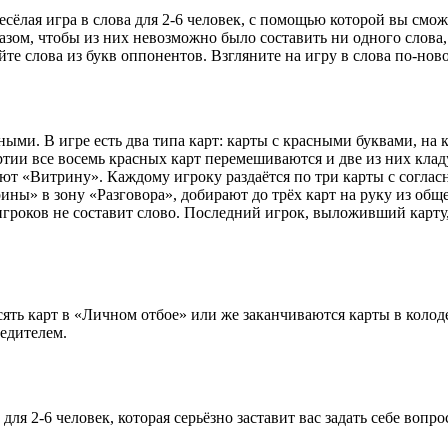
сёлая игра в слова для 2-6 человек, с помощью которой вы смо
зом, чтобы из них невозможно было составить ни одного слова, 
йте слова из букв оппонентов. Взгляните на игру в слова по-но
ми. В игре есть два типа карт: карты с красными буквами, на 
тии все восемь красных карт перемешиваются и две из них кладу
ют «Витрину». Каждому игроку раздаётся по три карты с соглас
ины» в зону «Разговора», добирают до трёх карт на руку из об
з игроков не составит слово. Последний игрок, выложивший карту,
сять карт в «Личном отбое» или же заканчиваются карты в колоде
едителем.
ля 2-6 человек, которая серьёзно заставит вас задать себе вопрос