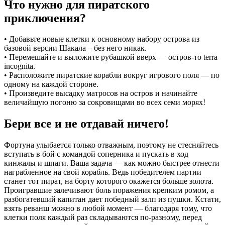
Что нужно для пиратского
приключения?
• Добавьте новые клетки к основному набору острова из
базовой версии Шакала – без него никак.
• Перемешайте и выложите рубашкой вверх — остров-то terra
incognita.
• Расположите пиратские корабли вокруг игрового поля — по
одному на каждой стороне.
• Произведите высадку матросов на остров и начинайте
величайшую погоню за сокровищами во всех семи морях!
Бери все и не отдавай ничего!
Фортуна улыбается только отважным, поэтому не стесняйтесь
вступать в бой с командой соперника и пускать в ход
кинжалы и шпаги. Ваша задача — как можно быстрее отнести
награбленное на свой корабль. Ведь победителем партии
станет тот пират, на борту которого окажется больше золота.
Проигравшие залечивают боль поражения крепким ромом, а
разбогатевший капитан дает победный залп из пушки. Кстати,
взять реванш можно в любой момент — благодаря тому, что
клетки поля каждый раз складываются по-разному, перед