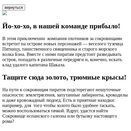
вернуться
Йо-хо-хо, в нашей команде прибыло!
В этом приключении компания охотников за сокровищами
встретит на острове новых персонажей — веселого туземца
Пятницу, таинственного священника и старого морского
волка Бэна. Вместе с ними пиратам предстоит разведывать
остров, попадать в различные передряги и, конечно, искать
клад удалого капитана Шакала.
Тащите сюда золото, трюмные крысы!
На пути к сокровищам пиратов подстерегают нешуточные
опасности: землетрясения, запутанные лабиринты, крокодилы
и даже кровожадный людоед. Есть и приятные находки:
например, для того чтобы золото было удобнее таскать,
можно воспользоваться тачкой. Вдруг, удастся найти
Сокровище испанского галеона или бутылку настоящего
рома?