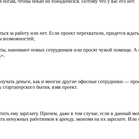
 богам, чтобы бекап не понадобился. Потому что у вас его нет.
ься за работу или нет. Если проект перехватили, придется ждать
ды возможностей;
кты, нанимают новых сотрудников или просят чужой помощи. А е
к».
олучать деньги, как и многие другие офисные сотрудники — прос
 стартаперского бытия, взяв проект.
тить ему зарплату. Причем, даже в том случае, если в данный мо
ть ненужных работников в аренду, экономя на их зарплате. Или 