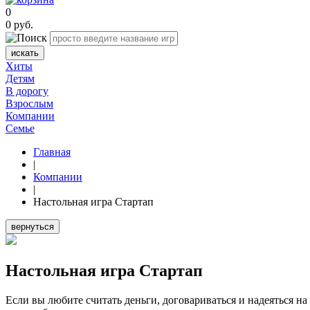
0
0
руб.
искать
Хиты
Детям
В дорогу
Взрослым
Компании
Семье
Главная
|
Компании
|
Настольная игра Стартап
вернуться
Настольная игра Стартап
Если вы любите считать деньги, договариваться и надеяться на