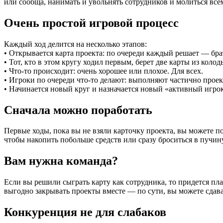
или сообща, нанимать и увольнять сотрудников и молиться всем
Очень простой игровой процесс
Каждый ход делится на несколько этапов:
• Открывается карта проекта: по очереди каждый решает — брат
• Тот, кто в этом кругу ходил первым, берет две карты из коло
• Что-то происходит: очень хорошее или плохое. Для всех.
• Игроки по очереди что-то делают: выполняют частично прое
• Начинается новый круг и назначается новый «активный игро
Сначала можно поработать
Первые ходы, пока вы не взяли карточку проекта, вы можете п
чтобы накопить побольше средств или сразу броситься в пучину
Вам нужна команда?
Если вы решили сыграть карту как сотрудника, то придется пла
выгодно закрывать проекты вместе — по сути, вы можете сдава
Конкуренция не для слабаков