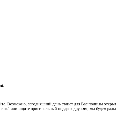
уб.
е. Возможно, сегодняшний день станет для Вас полным открыти
олок" или ищите оригинальный подарок друзьям, мы будем рады