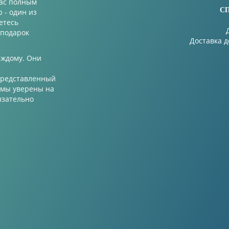
Вас полным
С
 - один из
етесь
 подарок
Доставка 
аждому. Они
 Представленный
 мы уверены на
язательно