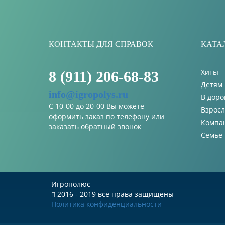
КОНТАКТЫ ДЛЯ СПРАВОК
КАТА
Хиты
8 (911) 206-68-83
Детям
info@igropolys.ru
В доро
С 10-00 до 20-00 Вы можете
Взрос
оформить заказ по телефону или
Компа
заказать обратный звонок
Семье
Игрополюс
2016 - 2019 все права защищены
Политика конфиденциальности