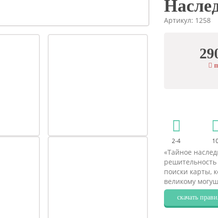
Наслед
Артикул: 1258
29
п
2-4
1
«Тайное наследи
решительность 
поиски карты, к
великому могущ
скачать прави