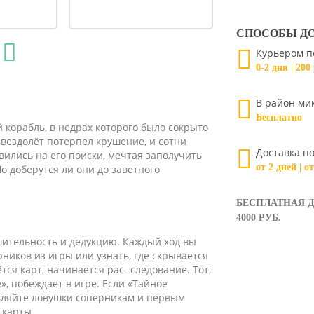
СПОСОБЫ Д
Курьером п
0-2 дня | 200
В район ми
Бесплатно
 корабль, в недрах которого было сокрыто
вездолёт потерпел крушение, и сотни
Доставка по
вились на его поиски, мечтая заполучить
от 2 дней | о
о доберутся ли они до заветного
БЕСПЛАТНАЯ Д
4000 РУБ.
шительность и дедукцию. Каждый ход вы
ников из игры или узнать, где скрывается
тся карт, начинается рас- следование. Тот,
», побеждает в игре. Если «Тайное
авляйте ловушки соперникам и первым
 карты.