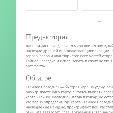
Предыстория
Давным-давно из далёкого мира явился звёздный
наследие древней инопланетной цивилизации. З
героев, воров и авантюристов всех мастей отпра
Тайное наследие и использовать в своих целях. Н
артефакта?
Об игре
«Тайное наследие» — быстрая игра на удачу, ре
разыгрываете одну карту, пытаясь вывести сопер
карта «Тайное наследие». Когда в колоде не остаё
кто верно определит, где карта «Тайное наследие
наследие» не найдено, проигрывают все. Расст
отыщите звездолёт, следуя указаниям старинной