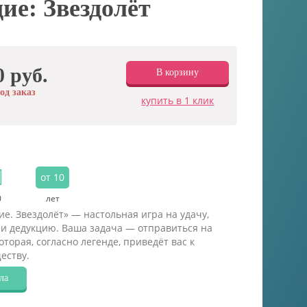
ие: Звездолёт
0 руб.
В корзину
од заказ
купить в 1 клик
от 10
0
лет
е. Звездолёт» — настольная игра на удачу,
и дедукцию. Ваша задача — отправиться на
оторая, согласно легенде, приведёт вас к
еству.
ла