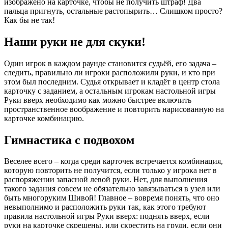
изображено на карточке, чтобы не получить штраф! Два
пальца пригнуть, остальные растопырить… Слишком просто?
Как бы не так!
Наши руки не для скуки!
Один игрок в каждом раунде становится судьёй, его задача –
следить, правильно ли игроки расположили руки, и кто при
этом был последним. Судья открывает и кладёт в центр стола
карточку с заданием, а остальным игрокам настольной игры
Руки вверх необходимо как можно быстрее включить
пространственное воображение и повторить нарисованную на
карточке комбинацию.
Гимнастика с подвохом
Веселее всего – когда среди карточек встречается комбинация,
которую повторить не получится, если только у игрока нет в
распоряжении запасной левой руки. Нет, для выполнения
такого задания совсем не обязательно завязываться в узел или
быть многоруким Шивой! Главное – вовремя понять, что оно
невыполнимо и расположить руки так, как этого требуют
правила настольной игры Руки вверх: поднять вверх, если
руки на карточке скрещены, или скрестить на груди, если они