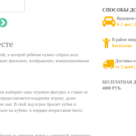
СПОСОБЫ Д
Курьером 
0-2 дня | 
В район мик
есте
Бесплатно
тей, в которой ребятам нужно собрать всех
ивает фантазию, воображение, коммуникативные
Доставка п
от 2 дней |
БЕСПЛАТНАЯ Д
4000 РУБ.
ок выбирает одну игровую фигурку и ставит ее
 предоставляется младшему игроку, далее
н шаг. В свой ход игрок бросает кубик и
пало на кубике, в порядке возрастания чисел.
абирает из жетонов жетон с картинкой животного,