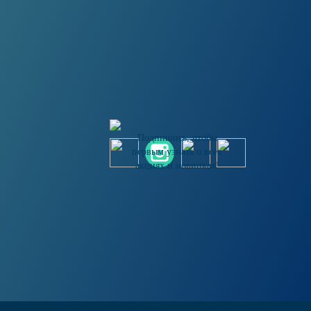
Подпишись, чтобы
первым узнать о всех
акциях и новинках!