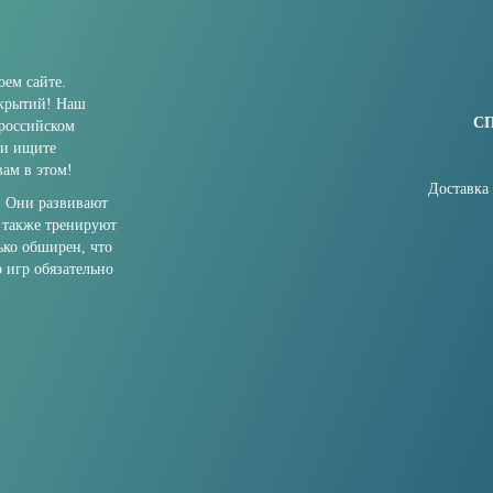
ем сайте.
ткрытий! Наш
С
 российском
ли ищите
ам в этом!
Доставка
. Они развивают
 также тренируют
ько обширен, что
о игр обязательно