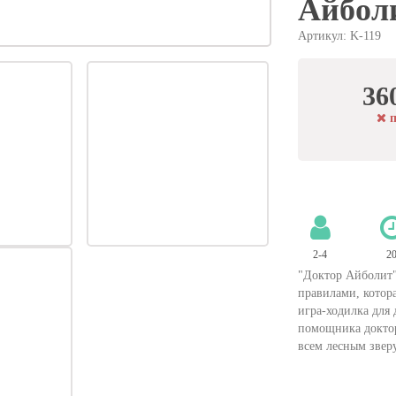
Айбол
Артикул: K-119
36
п
2-4
2
"Доктор Айболит" 
правилами, котора
игра-ходилка для 
помощника доктор
всем лесным звер