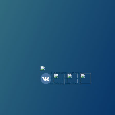
Подпишись, чтобы
первым узнать о всех
акциях и новинках!