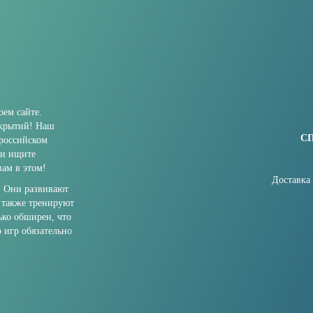
ем сайте.
ткрытий! Наш
С
 российском
ли ищите
ам в этом!
Доставка
. Они развивают
 также тренируют
ько обширен, что
о игр обязательно