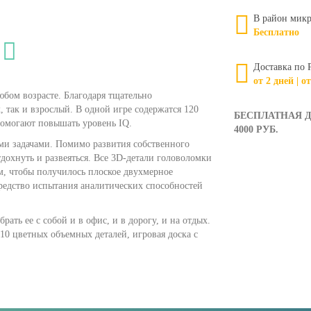
В район микр
Бесплатно
Доставка по 
от 2 дней | о
бом возрасте. Благодаря тщательно
 так и взрослый. В одной игре содержатся 120
БЕСПЛАТНАЯ Д
помогают повышать уровень IQ.
4000 РУБ.
ми задачами. Помимо развития собственного
тдохнуть и развеяться. Все 3D-детали головоломки
м, чтобы получилось плоское двухмерное
редство испытания аналитических способностей
ать ее с собой и в офис, и в дорогу, и на отдых.
 10 цветных объемных деталей, игровая доска с