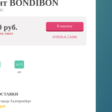
нт BONDIBON
RU
0 руб.
В корзину
од заказ
купить в 1 клик
от 6
0
лет
ОСТАВКИ
городу Екатеринбург
 руб.