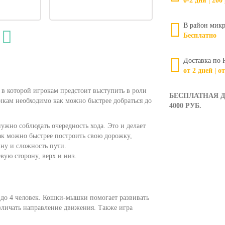
0-2 дня | 200
В район микр
Бесплатно
Доставка по 
от 2 дней | о
 в которой игрокам предстоит выступить в роли
БЕСПЛАТНАЯ Д
икам необходимо как можно быстрее добраться до
4000 РУБ.
нужно соблюдать очередность хода. Это и делает
как можно быстрее построить свою дорожку,
ину и сложность пути.
вую сторону, верх и низ.
2 до 4 человек. Кошки-мышки помогает развивать
зличать направление движения. Также игра