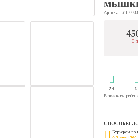
мышк
Артикул: УТ-0000
45
п
2-4
1
Развлекаем ребен
СПОСОБЫ Д
Курьером по 