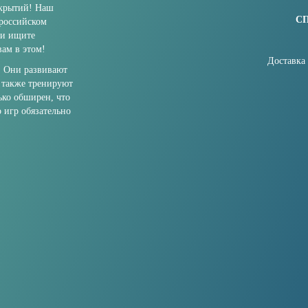
ткрытий! Наш
С
 российском
ли ищите
ам в этом!
Доставка
. Они развивают
 также тренируют
ько обширен, что
о игр обязательно