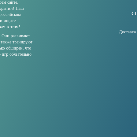
ем сайте.
ткрытий! Наш
С
 российском
ли ищите
ам в этом!
Доставка
. Они развивают
 также тренируют
ько обширен, что
о игр обязательно