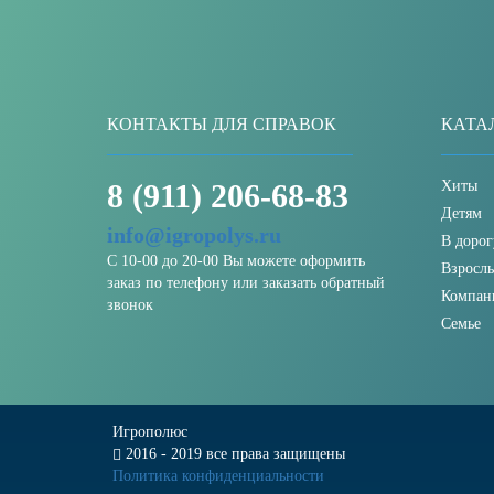
КОНТАКТЫ ДЛЯ СПРАВОК
КАТА
8 (911) 206-68-83
Хиты
Детям
info@igropolys.ru
В дорог
С 10-00 до 20-00 Вы можете оформить
Взросл
заказ по телефону или заказать обратный
Компан
звонок
Семье
Игрополюс
2016 - 2019 все права защищены
Политика конфиденциальности