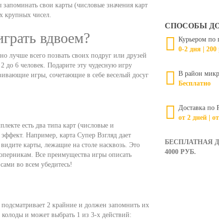
 запоминать свои карты (числовые значения карт
ых крупных чисел.
СПОСОБЫ Д
играть вдвоем?
Курьером по 
0-2 дня | 200
но лучше всего позвать своих подруг или друзей
 2 до 6 человек. Подарите эту чудесную игру
В район микр
звивающие игры, сочетающие в себе веселый досуг
Бесплатно
!
Доставка по 
от 2 дней | о
плекте есть два типа карт (числовые и
эффект. Например, карта Супер Взгляд дает
БЕСПЛАТНАЯ Д
видите карты, лежащие на столе насквозь. Это
4000 РУБ.
соперникам. Все преимущества игры описать
сами во всем убедитесь!
н подсматривает 2 крайние и должен запомнить их
 колоды и может выбрать 1 из 3-х действий: