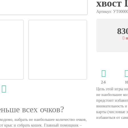
хвост
Артикул: УТ0000
83
п
2-6
1
Цель этой игры не
не наибольшее кол
предстоит избави
внимательность и
еньше всех очков?
карты (числовые з
избавиться от сам
ходимо, набрать не наибольшее количество очков,
 от крыс и собрать кошек. Главный помощник –