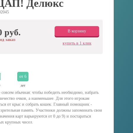
 ЦАП! Делюкс
02045
0 руб.
В корзину
од заказ
купить в 1 клик
от 6
0
лет
 совсем обычная: чтобы победить необходимо, набрать
ичество очков, а наименьшее. Для этого игрокам
ться от крыс и собрать кошек. Главный помощник -
 зрительная память. Участники должны запоминать свои
начения карт варьируются от 0 до 9) и постараться
ых крупных чисел.