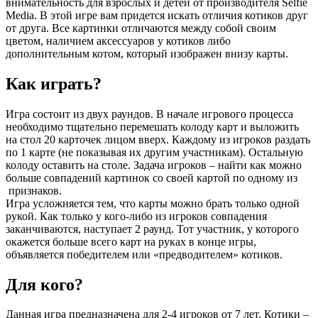
внимательность для взрослых и детей от производителя Selfie
Media. В этой игре вам придется искать отличия котиков друг
от друга. Все картинки отличаются между собой своим
цветом, наличием аксессуаров у котиков либо
дополнительным котом, который изображен внизу карты.
Как играть?
Игра состоит из двух раундов. В начале игрового процесса
необходимо тщательно перемешать колоду карт и выложить
на стол 20 карточек лицом вверх. Каждому из игроков раздать
по 1 карте (не показывая их другим участникам). Остальную
колоду оставить на столе. Задача игроков – найти как можно
больше совпадений картинок со своей картой по одному из
признаков.
Игра усложняется тем, что карты можно брать только одной
рукой. Как только у кого-либо из игроков совпадения
заканчиваются, наступает 2 раунд. Тот участник, у которого
окажется больше всего карт на руках в конце игры,
объявляется победителем или «предводителем» котиков.
Для кого?
Данная игра предназначена для 2-4 игроков от 7 лет. Котики –