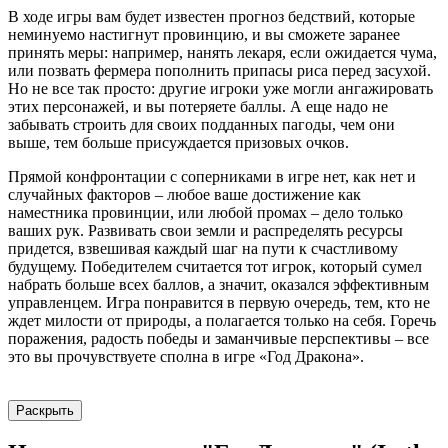
В ходе игры вам будет известен прогноз бедствий, которые
неминуемо настигнут провинцию, и вы сможете заранее
принять меры: например, нанять лекаря, если ожидается чума,
или позвать фермера пополнить припасы риса перед засухой.
Но не все так просто: другие игроки уже могли ангажировать
этих персонажей, и вы потеряете баллы. А еще надо не
забывать строить для своих подданных пагоды, чем они
выше, тем больше присуждается призовых очков.
Прямой конфронтации с соперниками в игре нет, как нет и
случайных факторов – любое ваше достижение как
наместника провинции, или любой промах – дело только
ваших рук. Развивать свои земли и распределять ресурсы
придется, взвешивая каждый шаг на пути к счастливому
будущему. Победителем считается тот игрок, который сумел
набрать больше всех баллов, а значит, оказался эффективным
управленцем. Игра понравится в первую очередь, тем, кто не
ждет милости от природы, а полагается только на себя. Горечь
поражения, радость победы и заманчивые перспективы – все
это вы прочувствуете сполна в игре «Год Дракона».
Раскрыть