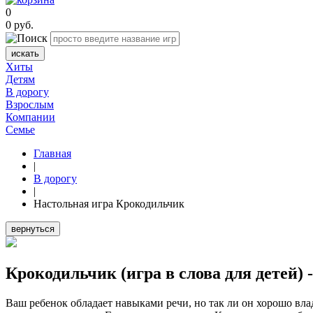
0
0
руб.
искать
Хиты
Детям
В дорогу
Взрослым
Компании
Семье
Главная
|
В дорогу
|
Настольная игра Крокодильчик
вернуться
Крокодильчик (игра в слова для детей)
Ваш ребенок обладает навыками речи, но так ли он хорошо вла