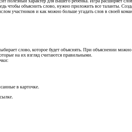
носит полезный характер для Вашего ребенка. Игра расширяет сло
 Ведь чтобы объяснить слово, нужно приложить все таланты. Со
лом участников и как можно больше угадать слов в своей коман
 выбирает слово, которое будет объяснять. При объяснении можн
оторые на их взгляд считаются правильными.
чки:
исанные в карточке.
сылке.