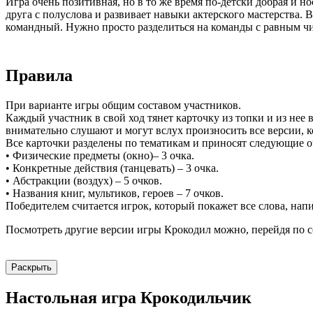
Игра очень позитивная, но в то же время по-детски добрая и 
друга с полуслова и развивает навыки актерского мастерства.
командный. Нужно просто разделиться на команды с равным чис
Правила
При варианте игры общим составом участников.
Каждый участник в свой ход тянет карточку из топки и из нее
внимательно слушают и могут вслух произносить все версии, к
Все карточки разделены по тематикам и приносят следующие о
• Физические предметы (окно)– 3 очка.
• Конкретные действия (танцевать) – 3 очка.
• Абстракции (воздух) – 5 очков.
• Названия книг, мультиков, героев – 7 очков.
Победителем считается игрок, который покажет все слова, нап
Посмотреть другие версии игры Крокодил можно, перейдя по с
Раскрыть
Настольная игра Крокодильчик