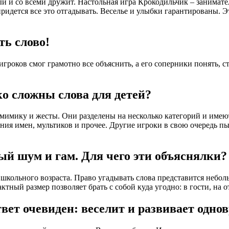
й и со всеми дружит. Настольная игра Крокодильчик – занимател
му придется все это отгадывать. Веселье и улыбки гарантированы
ть слово!
 игроков смог грамотно все объяснить, а его соперники понять,
о сложны слова для детей?
мимику и жесты. Они разделены на несколько категорий и имеют
ния имен, мультиков и прочее. Другие игроки в свою очередь пы
ый шум и гам. Для чего эти объяснялки?
школьного возраста. Право угадывать слова представится небол
ный размер позволяет брать с собой куда угодно: в гости, на о
ет очевиден: веселит и развивает одно