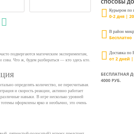
СПОСОБЫ ДО
Курьером по 
0-2 дня | 20
В район микр
Бесплатно
Доставка по 
часто подвергаются магическим экспериментам,
от 2 дней |
 сова. Что ж, будем разбираться — кто здесь кто.
кция
БЕСПЛАТНАЯ Д
4000 РУБ.
тально определять количество, не пересчитывая.
трация и скорость реакции, активно работает
 различные навыки. В игре несколько уровней
и тотемы оформлены ярко и необычно, это очень
евый, пятнистый-полосатый) игроку предстоит