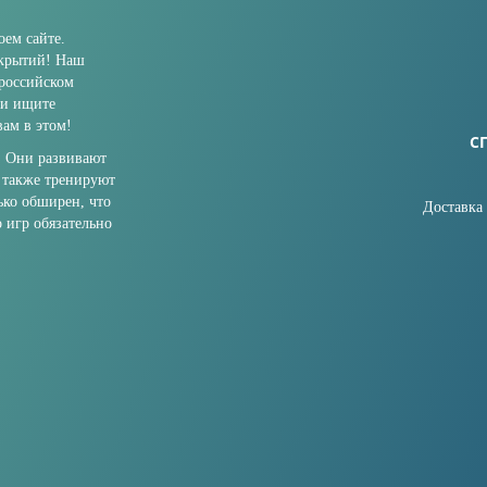
ем сайте.
ткрытий! Наш
 российском
ли ищите
ам в этом!
С
. Они развивают
 также тренируют
ько обширен, что
Доставка
о игр обязательно