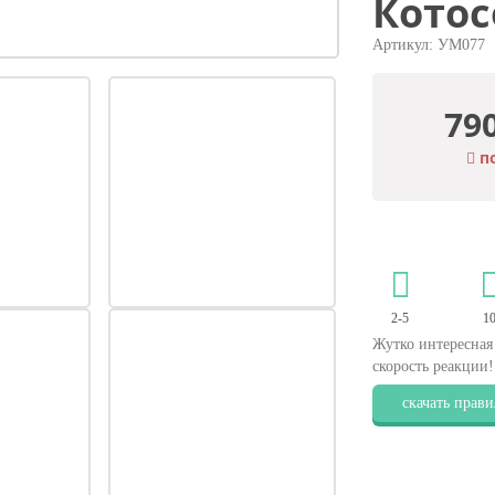
Кото
Артикул: УМ077
79
по
2-5
1
Жутко интересная 
скорость реакции!
скачать прави