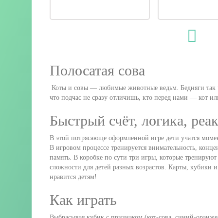
Полосатая сова
Коты и совы — любимые животные ведьм. Бедняги так 
что подчас не сразу отличишь, кто перед нами — кот или
Быстрый счёт, логика, реа
В этой потрясающе оформленной игре дети учатся момен
В игровом процессе тренируется внимательность, концен
память. В коробке по сути три игры, которые тренируют
сложности для детей разных возрастов. Карты, кубики 
нравится детям!
Как играть
Выбрасывая кубик с признаком (кот-сова, синий-оранж