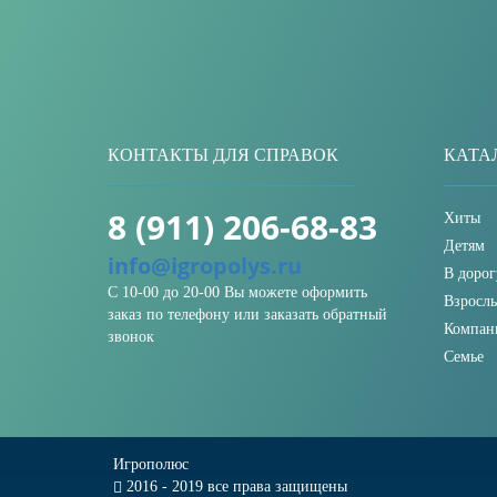
КОНТАКТЫ ДЛЯ СПРАВОК
КАТА
8 (911) 206-68-83
Хиты
Детям
info@igropolys.ru
В дорог
С 10-00 до 20-00 Вы можете оформить
Взросл
заказ по телефону или заказать обратный
Компан
звонок
Семье
Игрополюс
2016 - 2019 все права защищены