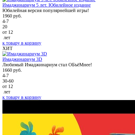
Имаджинариум 5 лет. Юбилейное издание
Юбилейная версия популярнейшей игры!
1960
руб.
4-7
20
от 12
лет
к товару
в корзину
ХИТ
Имаджинариум 3D
Любимый Имаджинариум стал ОБъёМнее!
1660
руб.
4-7
30-60
от 12
лет
к товару
в корзину