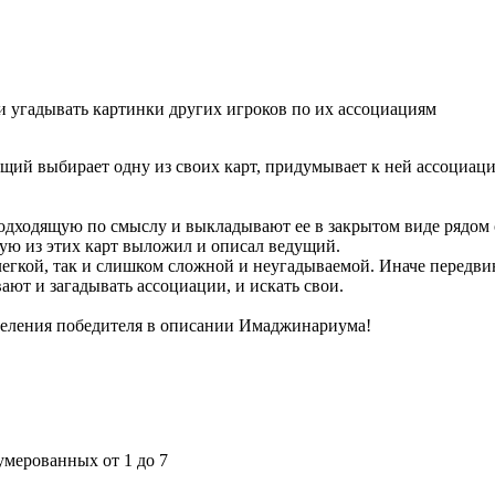
 угадывать картинки других игроков по их ассоциациям
дущий выбирает одну из своих карт, придумывает к ней ассоциа
одходящую по смыслу и выкладывают ее в закрытом виде рядом 
кую из этих карт выложил и описал ведущий.
легкой, так и слишком сложной и неугадываемой. Иначе передви
вают и загадывать ассоциации, и искать свои.
еделения победителя в описании Имаджинариума!
умерованных от 1 до 7